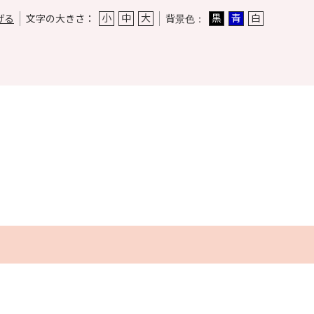
小
中
大
黒
青
白
げる
文字の大きさ：
背景色：