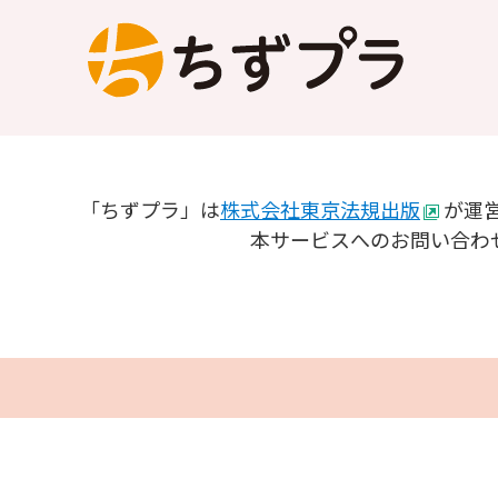
本
文
移
動
「ちずプラ」は
株式会社東京法規出版
が運
本サービスへのお問い合わ